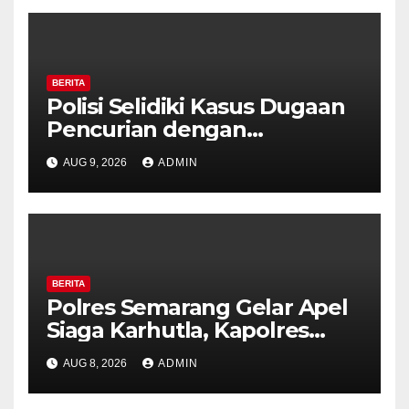
BERITA
Polisi Selidiki Kasus Dugaan
Pencurian dengan
Kekerasan di Counter HP
AUG 9, 2026
ADMIN
Royal Phone Ambarawa.
BERITA
Polres Semarang Gelar Apel
Siaga Karhutla, Kapolres
Tekankan Sinergi dan
AUG 8, 2026
ADMIN
Kesiapsiagaan Hadapi Musim
Kemarau.