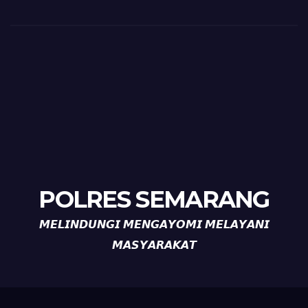
POLRES SEMARANG
𝙈𝙀𝙇𝙄𝙉𝘿𝙐𝙉𝙂𝙄 𝙈𝙀𝙉𝙂𝘼𝙔𝙊𝙈𝙄 𝙈𝙀𝙇𝘼𝙔𝘼𝙉𝙄
𝙈𝘼𝙎𝙔𝘼𝙍𝘼𝙆𝘼𝙏