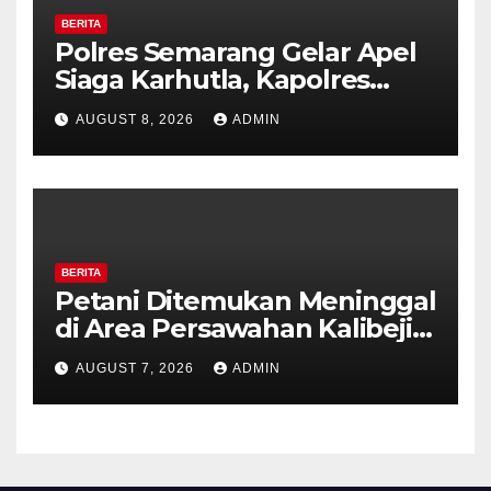
BERITA
Polres Semarang Gelar Apel
Siaga Karhutla, Kapolres
Tekankan Sinergi dan
AUGUST 8, 2026
ADMIN
Kesiapsiagaan Hadapi Musim
Kemarau.
BERITA
Petani Ditemukan Meninggal
di Area Persawahan Kalibeji,
Polisi Pastikan Tidak Ada
AUGUST 7, 2026
ADMIN
Tanda Kekerasan