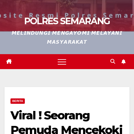
POLRES SEMARANG
𝙈𝙀𝙇𝙄𝙉𝘿𝙐𝙉𝙂𝙄 𝙈𝙀𝙉𝙂𝘼𝙔𝙊𝙈𝙄 𝙈𝙀𝙇𝘼𝙔𝘼𝙉𝙄
𝙈𝘼𝙎𝙔𝘼𝙍𝘼𝙆𝘼𝙏
BERITA
Viral ! Seorang
Pemuda Mencekoki