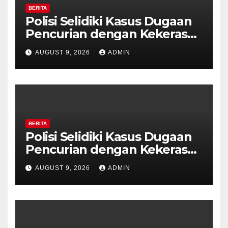
BERITA
Polisi Selidiki Kasus Dugaan
Pencurian dengan Kekerasan
di Counter HP Royal Phone
AUGUST 9, 2026
ADMIN
Ambarawa.
BERITA
Polisi Selidiki Kasus Dugaan
Pencurian dengan Kekerasan
di Counter HP Royal Phone
AUGUST 9, 2026
ADMIN
Ambarawa.