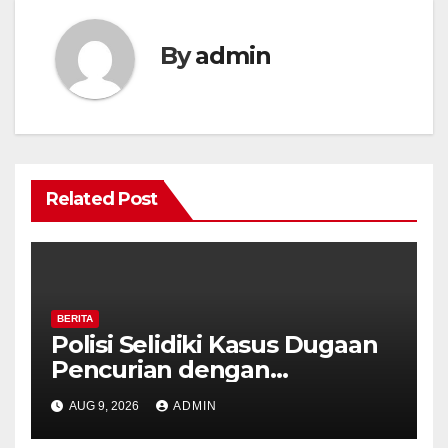
By
admin
Related Post
BERITA
Polisi Selidiki Kasus Dugaan
Pencurian dengan
Kekerasan di Counter HP
AUG 9, 2026
ADMIN
Royal Phone Ambarawa.