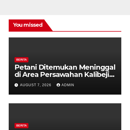
You missed
BERITA
Petani Ditemukan Meninggal
di Area Persawahan Kalibeji,
Polisi Pastikan Tidak Ada
AUGUST 7, 2026
ADMIN
Tanda Kekerasan
BERITA