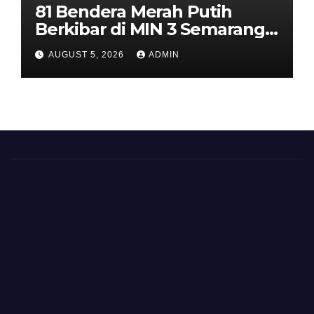
81 Bendera Merah Putih
Berkibar di MIN 3 Semarang,
Bhabinkamtibmas Desa
AUGUST 5, 2026
ADMIN
Timpik Hadiri Peringatan
HUT ke-81 Kemerdekaan RI