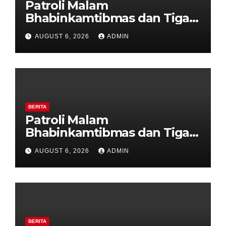
Patroli Malam
Bhabinkamtibmas dan Tiga
Pilar Kelurahan Ungaran
AUGUST 6, 2026
ADMIN
Perkuat Kamtibmas, Warga
Diajak Aktifkan Ronda
BERITA
Patroli Malam
Bhabinkamtibmas dan Tiga
Pilar Kelurahan Ungaran
AUGUST 6, 2026
ADMIN
Perkuat Kamtibmas, Warga
Diajak Aktifkan Ronda
BERITA