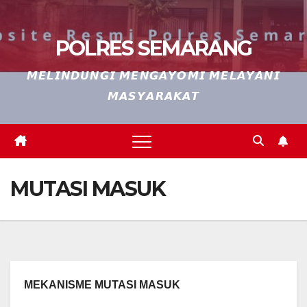
POLRES SEMARANG
𝙈𝙀𝙇𝙄𝙉𝘿𝙐𝙉𝙂𝙄 𝙈𝙀𝙉𝙂𝘼𝙔𝙊𝙈𝙄 𝙈𝙀𝙇𝘼𝙔𝘼𝙉𝙄
𝙈𝘼𝙎𝙔𝘼𝙍𝘼𝙆𝘼𝙏
MUTASI MASUK
MEKANISME MUTASI MASUK