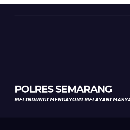
Kemarau.
POLRES SEMARANG
𝙈𝙀𝙇𝙄𝙉𝘿𝙐𝙉𝙂𝙄 𝙈𝙀𝙉𝙂𝘼𝙔𝙊𝙈𝙄 𝙈𝙀𝙇𝘼𝙔𝘼𝙉𝙄 𝙈𝘼𝙎𝙔