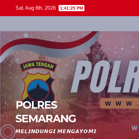
Skip
Sat. Aug 8th, 2026
1:41:25 PM
to
content
POLRES
SEMARANG
𝙈𝙀𝙇𝙄𝙉𝘿𝙐𝙉𝙂𝙄 𝙈𝙀𝙉𝙂𝘼𝙔𝙊𝙈𝙄