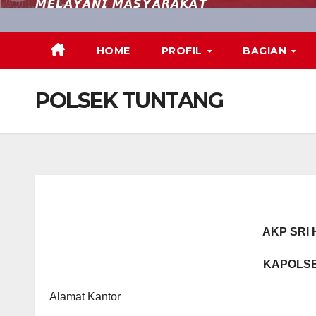
𝙈𝙀𝙇𝘼𝙔𝘼𝙉𝙄 𝙈𝘼𝙎𝙔𝘼𝙍𝘼𝙆𝘼𝙏
HOME
PROFIL
BAGIAN
POLSEK TUNTANG
AKP SRI H
KAPOLS
Alamat Kantor