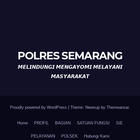
POLRES SEMARANG
𝙈𝙀𝙇𝙄𝙉𝘿𝙐𝙉𝙂𝙄 𝙈𝙀𝙉𝙂𝘼𝙔𝙊𝙈𝙄 𝙈𝙀𝙇𝘼𝙔𝘼𝙉𝙄
𝙈𝘼𝙎𝙔𝘼𝙍𝘼𝙆𝘼𝙏
Proudly powered by WordPress
|
Theme: Newsup by
Themeansar
.
Home
PROFIL
BAGIAN
SATUAN FUNGSI
SIE
PELAYANAN
POLSEK
Hubungi Kami