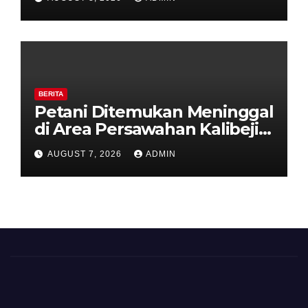
Kesiapsiagaan Hadapi Musim
Kemarau.
BERITA
Petani Ditemukan Meninggal
di Area Persawahan Kalibeji,
Polisi Pastikan Tidak Ada
AUGUST 7, 2026
ADMIN
Tanda Kekerasan