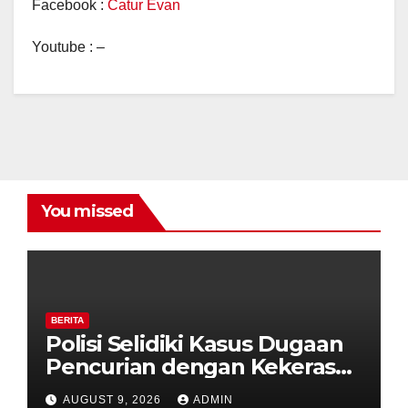
Facebook :
Catur Evan
Youtube : –
You missed
BERITA
Polisi Selidiki Kasus Dugaan
Pencurian dengan Kekerasan
di Counter HP Royal Phone
AUGUST 9, 2026
ADMIN