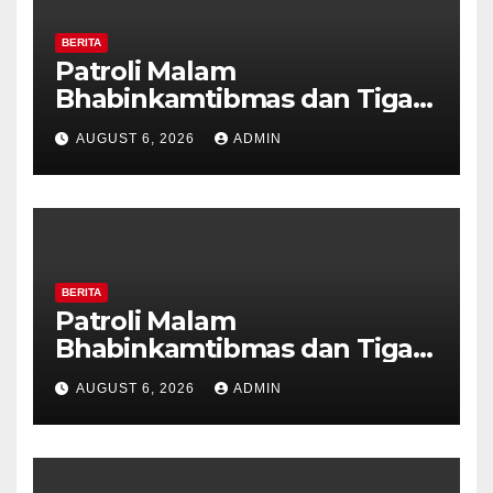
BERITA
Patroli Malam
Bhabinkamtibmas dan Tiga
Pilar Kelurahan Ungaran
AUGUST 6, 2026
ADMIN
Perkuat Kamtibmas, Warga
Diajak Aktifkan Ronda
BERITA
Patroli Malam
Bhabinkamtibmas dan Tiga
Pilar Kelurahan Ungaran
AUGUST 6, 2026
ADMIN
Perkuat Kamtibmas, Warga
Diajak Aktifkan Ronda