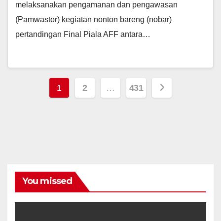
melaksanakan pengamanan dan pengawasan
(Pamwastor) kegiatan nonton bareng (nobar)
pertandingan Final Piala AFF antara…
Posts
1
2
…
431
navigation
You missed