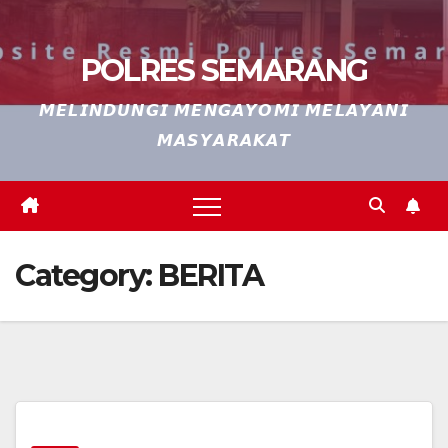
POLRES SEMARANG
𝙈𝙀𝙇𝙄𝙉𝘿𝙐𝙉𝙂𝙄 𝙈𝙀𝙉𝙂𝘼𝙔𝙊𝙈𝙄 𝙈𝙀𝙇𝘼𝙔𝘼𝙉𝙄
𝙈𝘼𝙎𝙔𝘼𝙍𝘼𝙆𝘼𝙏
Category:
BERITA