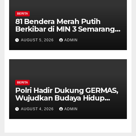
BERITA
81 Bendera Merah Putih
Berkibar di MIN 3 Semarang,
Bhabinkamtibmas Desa
AUGUST 5, 2026
ADMIN
Timpik Hadiri Peringatan
HUT ke-81 Kemerdekaan RI
BERITA
Polri Hadir Dukung GERMAS,
Wujudkan Budaya Hidup
Sehat di Kecamatan Pabelan
AUGUST 4, 2026
ADMIN