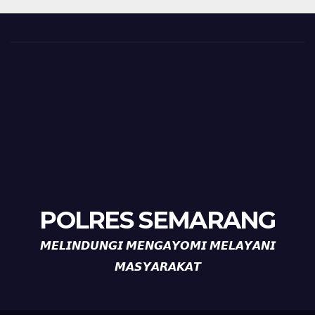
POLRES SEMARANG
𝙈𝙀𝙇𝙄𝙉𝘿𝙐𝙉𝙂𝙄 𝙈𝙀𝙉𝙂𝘼𝙔𝙊𝙈𝙄 𝙈𝙀𝙇𝘼𝙔𝘼𝙉𝙄
𝙈𝘼𝙎𝙔𝘼𝙍𝘼𝙆𝘼𝙏