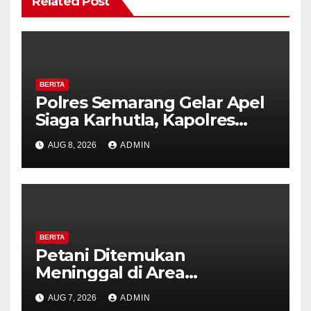
Related Post
BERITA
Polres Semarang Gelar Apel
Siaga Karhutla, Kapolres
Tekankan Sinergi dan
AUG 8, 2026
ADMIN
Kesiapsiagaan Hadapi Musim
Kemarau.
BERITA
Petani Ditemukan
Meninggal di Area
Persawahan Kalibeji, Polisi
AUG 7, 2026
ADMIN
Pastikan Tidak Ada Tanda