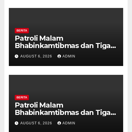
BERITA
Patroli Malam
Bhabinkamtibmas dan Tiga
Pilar Kelurahan Ungaran
AUGUST 6, 2026
ADMIN
Perkuat Kamtibmas, Warga
Diajak Aktifkan Ronda
BERITA
Patroli Malam
Bhabinkamtibmas dan Tiga
Pilar Kelurahan Ungaran
AUGUST 6, 2026
ADMIN
Perkuat Kamtibmas, Warga