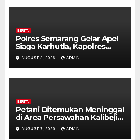
BERITA
Polres Semarang Gelar Apel
Siaga Karhutla, Kapolres
Tekankan Sinergi dan
AUGUST 8, 2026
ADMIN
Kesiapsiagaan Hadapi Musim
Kemarau.
BERITA
Petani Ditemukan Meninggal
di Area Persawahan Kalibeji,
Polisi Pastikan Tidak Ada
AUGUST 7, 2026
ADMIN
Tanda Kekerasan