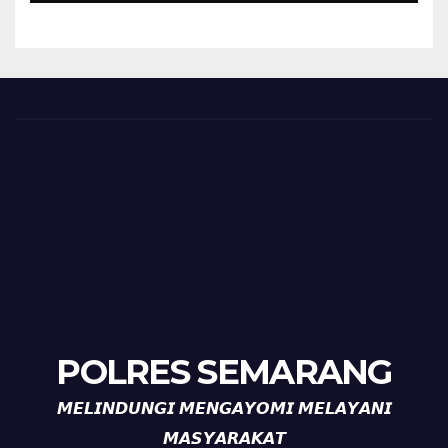
Diajak Aktifkan Ronda
POLRES SEMARANG
𝙈𝙀𝙇𝙄𝙉𝘿𝙐𝙉𝙂𝙄 𝙈𝙀𝙉𝙂𝘼𝙔𝙊𝙈𝙄 𝙈𝙀𝙇𝘼𝙔𝘼𝙉𝙄
𝙈𝘼𝙎𝙔𝘼𝙍𝘼𝙆𝘼𝙏