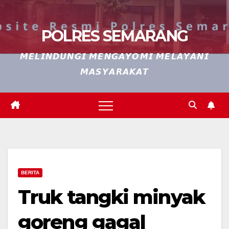
POLRES SEMARANG
𝙈𝙀𝙇𝙄𝙉𝘿𝙐𝙉𝙂𝙄 𝙈𝙀𝙉𝙂𝘼𝙔𝙊𝙈𝙄 𝙈𝙀𝙇𝘼𝙔𝘼𝙉𝙄
𝙈𝘼𝙎𝙔𝘼𝙍𝘼𝙆𝘼𝙏
BERITA
Truk tangki minyak
goreng gagal