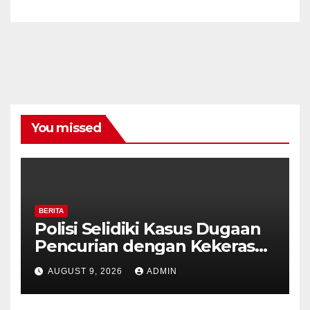
You missed
BERITA
Polisi Selidiki Kasus Dugaan
Pencurian dengan Kekerasan
di Counter HP Royal Phone
AUGUST 9, 2026
ADMIN
Ambarawa.