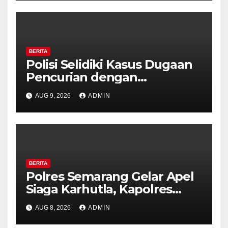
BERITA
Polisi Selidiki Kasus Dugaan
Pencurian dengan
Kekerasan di Counter HP
AUG 9, 2026
ADMIN
Royal Phone Ambarawa.
BERITA
Polres Semarang Gelar Apel
Siaga Karhutla, Kapolres
Tekankan Sinergi dan
AUG 8, 2026
ADMIN
Kesiapsiagaan Hadapi Musim
Kemarau.