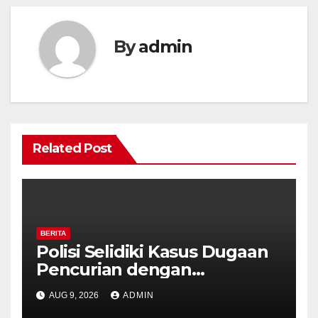
By
admin
Related Post
BERITA
Polisi Selidiki Kasus Dugaan
Pencurian dengan
Kekerasan di Counter HP
AUG 9, 2026
ADMIN
Royal Phone Ambarawa.