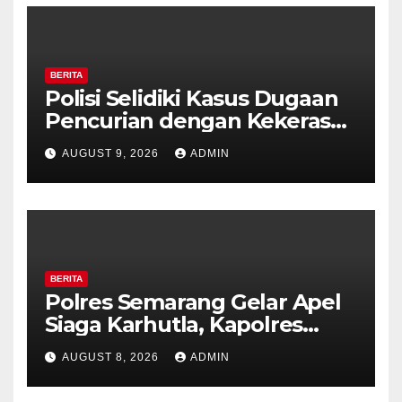
BERITA
Polisi Selidiki Kasus Dugaan
Pencurian dengan Kekerasan
di Counter HP Royal Phone
AUGUST 9, 2026
ADMIN
Ambarawa.
BERITA
Polres Semarang Gelar Apel
Siaga Karhutla, Kapolres
Tekankan Sinergi dan
AUGUST 8, 2026
ADMIN
Kesiapsiagaan Hadapi Musim
Kemarau.