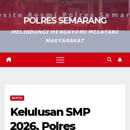
POLRES SEMARANG
𝙈𝙀𝙇𝙄𝙉𝘿𝙐𝙉𝙂𝙄 𝙈𝙀𝙉𝙂𝘼𝙔𝙊𝙈𝙄 𝙈𝙀𝙇𝘼𝙔𝘼𝙉𝙄
𝙈𝘼𝙎𝙔𝘼𝙍𝘼𝙆𝘼𝙏
BERITA
Kelulusan SMP
2026, Polres