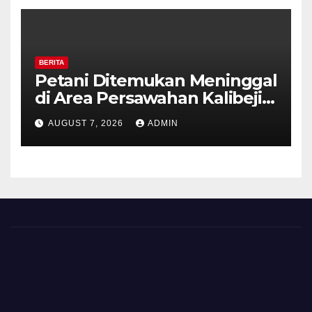
BERITA
Petani Ditemukan Meninggal
di Area Persawahan Kalibeji,
Polisi Pastikan Tidak Ada
AUGUST 7, 2026
ADMIN
Tanda Kekerasan