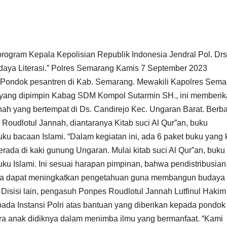
rogram Kepala Kepolisian Republik Indonesia Jendral Pol. Drs
Budaya Literasi.” Polres Semarang Kamis 7 September 2023
u Pondok pesantren di Kab. Semarang. Mewakili Kapolres Sem
yang dipimpin Kabag SDM Kompol Sutarmin SH., ini memberi
ah yang bertempat di Ds. Candirejo Kec. Ungaran Barat. Berb
oudlotul Jannah, diantaranya Kitab suci Al Qur”an, buku
bacaan Islami. “Dalam kegiatan ini, ada 6 paket buku yang 
rada di kaki gunung Ungaran. Mulai kitab suci Al Qur”an, buku
Islami. Ini sesuai harapan pimpinan, bahwa pendistribusian
serta dapat meningkatkan pengetahuan guna membangun budaya
 Disisi lain, pengasuh Ponpes Roudlotul Jannah Lutfinul Hakim
ada Instansi Polri atas bantuan yang diberikan kepada pondok
ra anak didiknya dalam menimba ilmu yang bermanfaat. “Kami