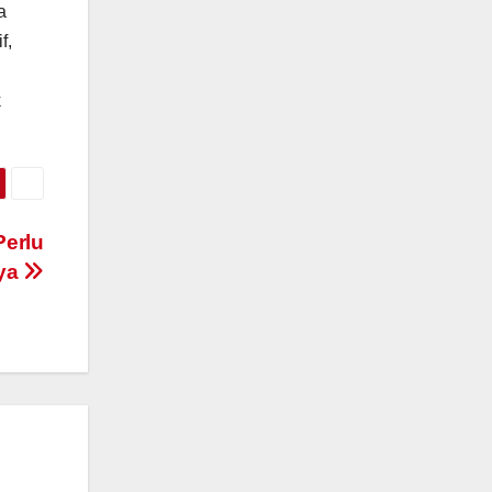
a
f,
k
Perlu
aya