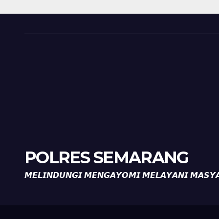
Kamtibmas, Warga
Kam
Diajak Aktifkan
Diaj
Ronda
Ron
POLRES SEMARANG
𝙈𝙀𝙇𝙄𝙉𝘿𝙐𝙉𝙂𝙄 𝙈𝙀𝙉𝙂𝘼𝙔𝙊𝙈𝙄 𝙈𝙀𝙇𝘼𝙔𝘼𝙉𝙄 𝙈𝘼𝙎𝙔