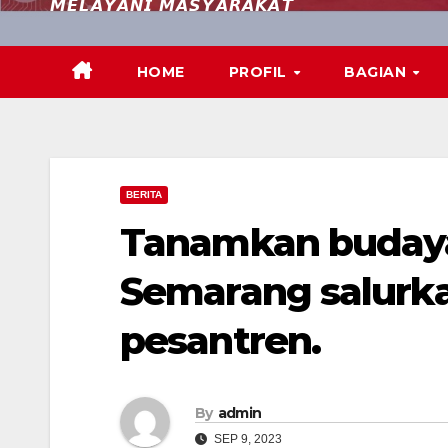
𝙈𝙀𝙇𝘼𝙔𝘼𝙉𝙄 𝙈𝘼𝙎𝙔𝘼𝙍𝘼𝙆𝘼𝙏
HOME
PROFIL
BAGIAN
BERITA
Tanamkan budaya l
Semarang salurk
pesantren.
By
admin
SEP 9, 2023