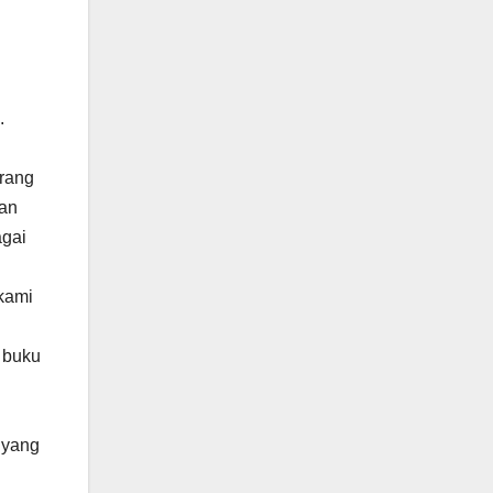
.
arang
kan
agai
kami
 buku
 yang