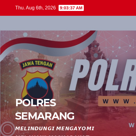
Skip
Thu. Aug 6th, 2026
9:03:37 AM
to
content
POLRES
SEMARANG
𝙈𝙀𝙇𝙄𝙉𝘿𝙐𝙉𝙂𝙄 𝙈𝙀𝙉𝙂𝘼𝙔𝙊𝙈𝙄