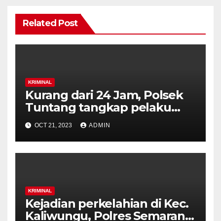
Related Post
KRIMINAL
Kurang dari 24 Jam, Polsek
Tuntang tangkap pelaku
penusukan karyawan
OCT 21, 2023
ADMIN
Koperasi.
KRIMINAL
Kejadian perkelahian di Kec.
Kaliwungu, Polres Semarang