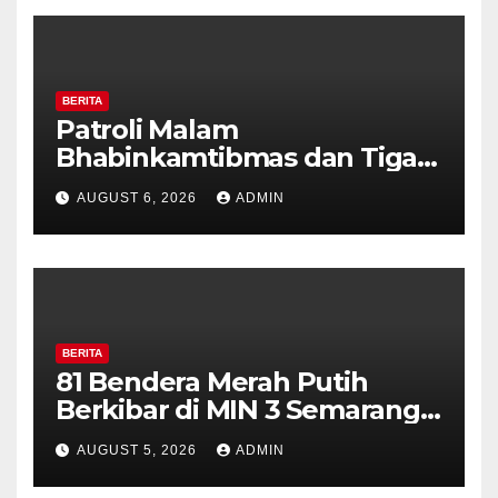
BERITA
Patroli Malam
Bhabinkamtibmas dan Tiga
Pilar Kelurahan Ungaran
AUGUST 6, 2026
ADMIN
Perkuat Kamtibmas, Warga
Diajak Aktifkan Ronda
BERITA
81 Bendera Merah Putih
Berkibar di MIN 3 Semarang,
Bhabinkamtibmas Desa
AUGUST 5, 2026
ADMIN
Timpik Hadiri Peringatan
HUT ke-81 Kemerdekaan RI