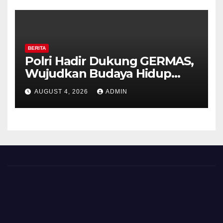
BERITA
Polri Hadir Dukung GERMAS,
Wujudkan Budaya Hidup
Sehat di Kecamatan Pabelan
AUGUST 4, 2026
ADMIN