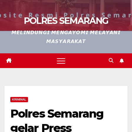
POLRES SEMARANG
𝙈𝙀𝙇𝙄𝙉𝘿𝙐𝙉𝙂𝙄 𝙈𝙀𝙉𝙂𝘼𝙔𝙊𝙈𝙄 𝙈𝙀𝙇𝘼𝙔𝘼𝙉𝙄
𝙈𝘼𝙎𝙔𝘼𝙍𝘼𝙆𝘼𝙏
KRIMINAL
Polres Semarang
gelar Press