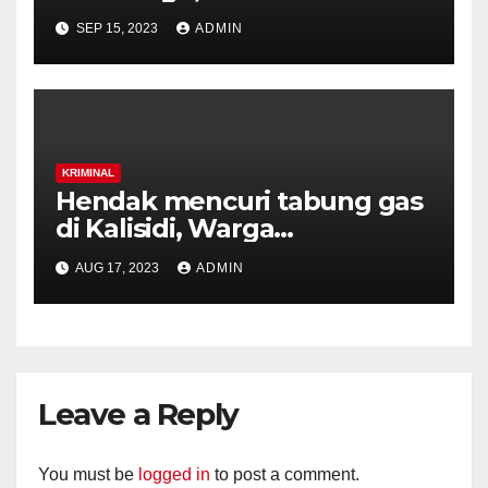
Gelar Press Release.
SEP 15, 2023
ADMIN
KRIMINAL
Hendak mencuri tabung gas
di Kalisidi, Warga
Gunungpati diamankan
AUG 17, 2023
ADMIN
warga.
Leave a Reply
You must be
logged in
to post a comment.