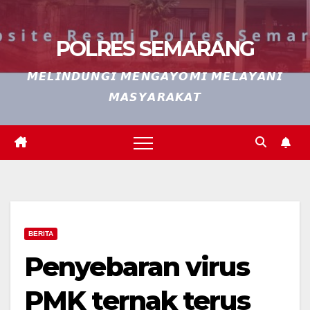
POLRES SEMARANG
𝙈𝙀𝙇𝙄𝙉𝘿𝙐𝙉𝙂𝙄 𝙈𝙀𝙉𝙂𝘼𝙔𝙊𝙈𝙄 𝙈𝙀𝙇𝘼𝙔𝘼𝙉𝙄
𝙈𝘼𝙎𝙔𝘼𝙍𝘼𝙆𝘼𝙏
BERITA
Penyebaran virus
PMK ternak terus