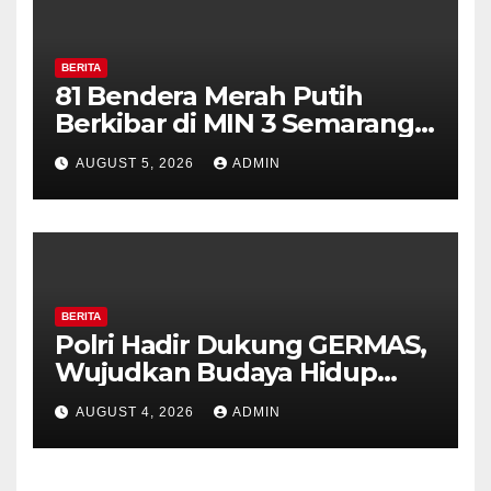
BERITA
81 Bendera Merah Putih
Berkibar di MIN 3 Semarang,
Bhabinkamtibmas Desa
AUGUST 5, 2026
ADMIN
Timpik Hadiri Peringatan
HUT ke-81 Kemerdekaan RI
BERITA
Polri Hadir Dukung GERMAS,
Wujudkan Budaya Hidup
Sehat di Kecamatan Pabelan
AUGUST 4, 2026
ADMIN