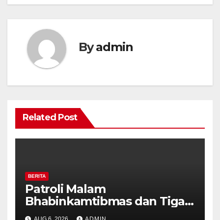
By
admin
Related Post
BERITA
Patroli Malam
Bhabinkamtibmas dan Tiga
Pilar Kelurahan Ungaran
AUG 6, 2026
ADMIN