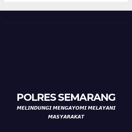
POLRES SEMARANG
𝙈𝙀𝙇𝙄𝙉𝘿𝙐𝙉𝙂𝙄 𝙈𝙀𝙉𝙂𝘼𝙔𝙊𝙈𝙄 𝙈𝙀𝙇𝘼𝙔𝘼𝙉𝙄
𝙈𝘼𝙎𝙔𝘼𝙍𝘼𝙆𝘼𝙏