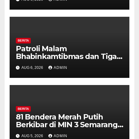
Perkuat Kamtibmas, Warga
Diajak Aktifkan Ronda
BERITA
Patroli Malam
Bhabinkamtibmas dan Tiga
Pilar Kelurahan Ungaran
AUG 6, 2026
ADMIN
Perkuat Kamtibmas, Warga
Diajak Aktifkan Ronda
BERITA
81 Bendera Merah Putih
Berkibar di MIN 3 Semarang,
Bhabinkamtibmas Desa
AUG 5, 2026
ADMIN