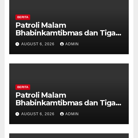
BERITA
Patroli Malam
Bhabinkamtibmas dan Tiga
Pilar Kelurahan Ungaran
AUGUST 6, 2026
ADMIN
Perkuat Kamtibmas, Warga
Diajak Aktifkan Ronda
BERITA
Patroli Malam
Bhabinkamtibmas dan Tiga
Pilar Kelurahan Ungaran
AUGUST 6, 2026
ADMIN
Perkuat Kamtibmas, Warga
Diajak Aktifkan Ronda