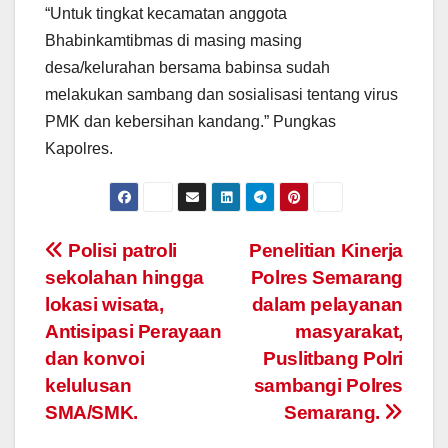
“Untuk tingkat kecamatan anggota
Bhabinkamtibmas di masing masing
desa/kelurahan bersama babinsa sudah
melakukan sambang dan sosialisasi tentang virus
PMK dan kebersihan kandang.” Pungkas
Kapolres.
Post
Polisi patroli
Penelitian Kinerja
sekolahan hingga
Polres Semarang
navigation
lokasi wisata,
dalam pelayanan
Antisipasi Perayaan
masyarakat,
dan konvoi
Puslitbang Polri
kelulusan
sambangi Polres
SMA/SMK.
Semarang.