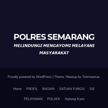
POLRES SEMARANG
𝙈𝙀𝙇𝙄𝙉𝘿𝙐𝙉𝙂𝙄 𝙈𝙀𝙉𝙂𝘼𝙔𝙊𝙈𝙄 𝙈𝙀𝙇𝘼𝙔𝘼𝙉𝙄
𝙈𝘼𝙎𝙔𝘼𝙍𝘼𝙆𝘼𝙏
Proudly powered by WordPress
|
Theme: Newsup by
Themeansar
.
Home
PROFIL
BAGIAN
SATUAN FUNGSI
SIE
PELAYANAN
POLSEK
Hubungi Kami