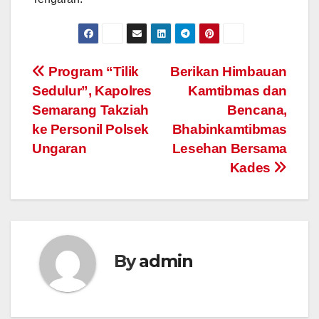
Post
Program “Tilik
Berikan Himbauan
Sedulur”, Kapolres
Kamtibmas dan
navigation
Semarang Takziah
Bencana,
ke Personil Polsek
Bhabinkamtibmas
Ungaran
Lesehan Bersama
Kades
By
admin