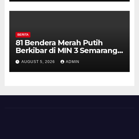
Diajak Aktifkan Ronda
BERITA
81 Bendera Merah Putih
Berkibar di MIN 3 Semarang,
Bhabinkamtibmas Desa
AUGUST 5, 2026
ADMIN
Timpik Hadiri Peringatan
HUT ke-81 Kemerdekaan RI