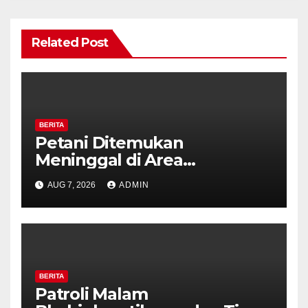
Related Post
BERITA
Petani Ditemukan
Meninggal di Area
Persawahan Kalibeji, Polisi
AUG 7, 2026
ADMIN
Pastikan Tidak Ada Tanda
Kekerasan
BERITA
Patroli Malam