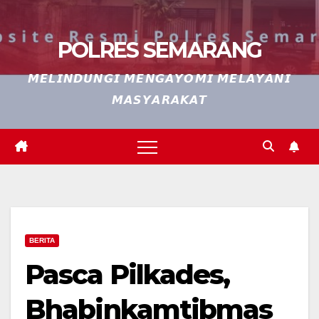
POLRES SEMARANG
𝙈𝙀𝙇𝙄𝙉𝘿𝙐𝙉𝙂𝙄 𝙈𝙀𝙉𝙂𝘼𝙔𝙊𝙈𝙄 𝙈𝙀𝙇𝘼𝙔𝘼𝙉𝙄
𝙈𝘼𝙎𝙔𝘼𝙍𝘼𝙆𝘼𝙏
BERITA
Pasca Pilkades,
Bhabinkamtibmas