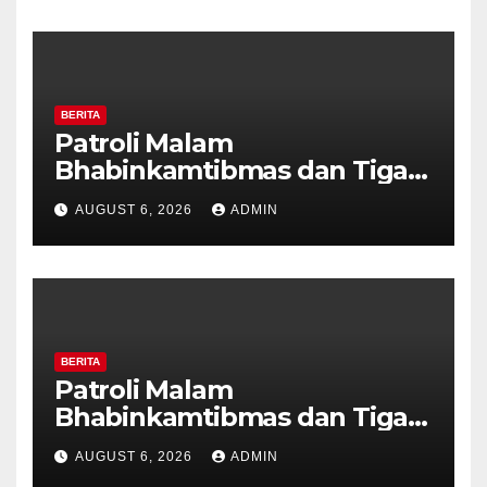
BERITA
Patroli Malam
Bhabinkamtibmas dan Tiga
Pilar Kelurahan Ungaran
AUGUST 6, 2026
ADMIN
Perkuat Kamtibmas, Warga
Diajak Aktifkan Ronda
BERITA
Patroli Malam
Bhabinkamtibmas dan Tiga
Pilar Kelurahan Ungaran
AUGUST 6, 2026
ADMIN
Perkuat Kamtibmas, Warga