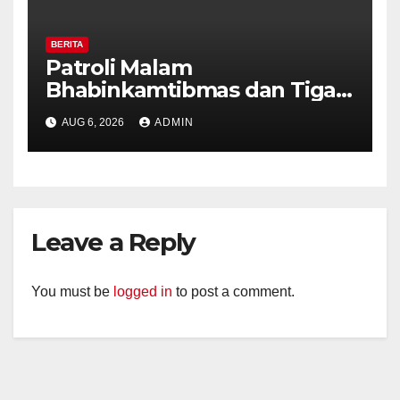
BERITA
Patroli Malam
Bhabinkamtibmas dan Tiga
Pilar Kelurahan Ungaran
AUG 6, 2026
ADMIN
Perkuat Kamtibmas, Warga
Diajak Aktifkan Ronda
Leave a Reply
You must be
logged in
to post a comment.