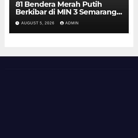
81 Bendera Merah Putih
Berkibar di MIN 3 Semarang,
Bhabinkamtibmas Desa
AUGUST 5, 2026
ADMIN
Timpik Hadiri Peringatan
HUT ke-81 Kemerdekaan RI