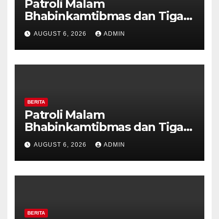
Patroli Malam
Bhabinkamtibmas dan Tiga
Pilar Kelurahan Ungaran
AUGUST 6, 2026
ADMIN
Perkuat Kamtibmas, Warga
Diajak Aktifkan Ronda
BERITA
Patroli Malam
Bhabinkamtibmas dan Tiga
Pilar Kelurahan Ungaran
AUGUST 6, 2026
ADMIN
Perkuat Kamtibmas, Warga
Diajak Aktifkan Ronda
BERITA