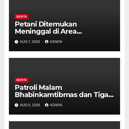
BERITA
Petani Ditemukan
Meninggal di Area
Persawahan Kalibeji, Polisi
AUG 7, 2026
ADMIN
Pastikan Tidak Ada Tanda
Kekerasan
BERITA
Patroli Malam
Bhabinkamtibmas dan Tiga
Pilar Kelurahan Ungaran
AUG 6, 2026
ADMIN
Perkuat Kamtibmas, Warga
Diajak Aktifkan Ronda