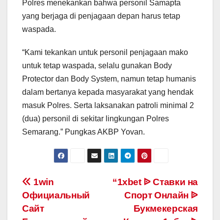
Polres menekankan bahwa personil Samapta
yang berjaga di penjagaan depan harus tetap
waspada.
“Kami tekankan untuk personil penjagaan mako
untuk tetap waspada, selalu gunakan Body
Protector dan Body System, namun tetap humanis
dalam bertanya kepada masyarakat yang hendak
masuk Polres. Serta laksanakan patroli minimal 2
(dua) personil di sekitar lingkungan Polres
Semarang.” Pungkas AKBP Yovan.
Post
1win
“1xbet ᐉ Ставки на
Официальный
Спорт Онлайн ᐉ
navigation
Сайт
Букмекерская