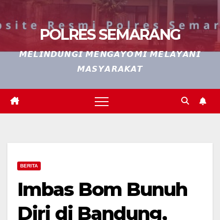
POLRES SEMARANG
𝙈𝙀𝙇𝙄𝙉𝘿𝙐𝙉𝙂𝙄 𝙈𝙀𝙉𝙂𝘼𝙔𝙊𝙈𝙄 𝙈𝙀𝙇𝘼𝙔𝘼𝙉𝙄
𝙈𝘼𝙎𝙔𝘼𝙍𝘼𝙆𝘼𝙏
BERITA
Imbas Bom Bunuh
Diri di Bandung,