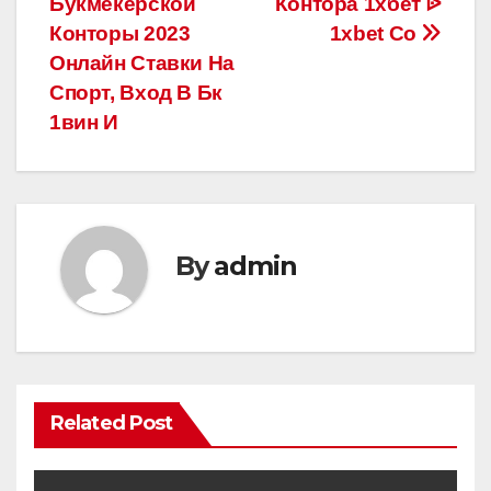
Букмекерской
Контора 1хбет ᐉ
Конторы 2023
1xbet Co
Онлайн Ставки На
Спорт, Вход В Бк
1вин И
By
admin
Related Post