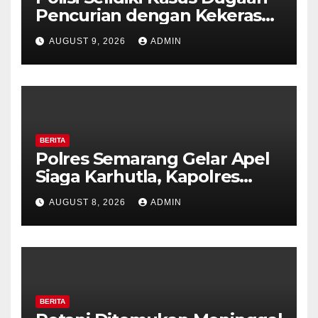
Pencurian dengan Kekerasan
di Counter HP Royal Phone
AUGUST 9, 2026
ADMIN
Ambarawa.
BERITA
Polres Semarang Gelar Apel
Siaga Karhutla, Kapolres
Tekankan Sinergi dan
AUGUST 8, 2026
ADMIN
Kesiapsiagaan Hadapi Musim
Kemarau.
BERITA