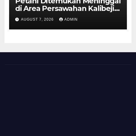
Petani Ditemukan Meninggal
di Area Persawahan Kalibeji,
Polisi Pastikan Tidak Ada
AUGUST 7, 2026
ADMIN
Tanda Kekerasan