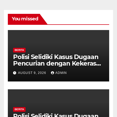
You missed
BERITA
Polisi Selidiki Kasus Dugaan
Pencurian dengan Kekerasan
di Counter HP Royal Phone
AUGUST 9, 2026
ADMIN
Ambarawa.
BERITA
Polisi Selidiki Kasus Dugaan