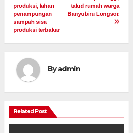
produksi, lahan
talud rumah warga
navigation
penampungan
Banyubiru Longsor.
sampah sisa
produksi terbakar
By
admin
Related Post