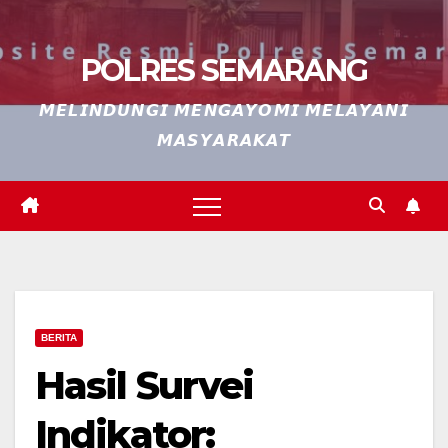
POLRES SEMARANG
𝙈𝙀𝙇𝙄𝙉𝘿𝙐𝙉𝙂𝙄 𝙈𝙀𝙉𝙂𝘼𝙔𝙊𝙈𝙄 𝙈𝙀𝙇𝘼𝙔𝘼𝙉𝙄
𝙈𝘼𝙎𝙔𝘼𝙍𝘼𝙆𝘼𝙏
BERITA
Hasil Survei
Indikator: