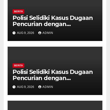
BERITA
Polisi Selidiki Kasus Dugaan
Pencurian dengan
Kekerasan di Counter HP
AUG 9, 2026
ADMIN
Royal Phone Ambarawa.
BERITA
Polisi Selidiki Kasus Dugaan
Pencurian dengan
Kekerasan di Counter HP
AUG 9, 2026
ADMIN
Royal Phone Ambarawa.