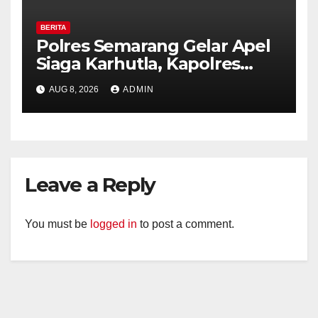
BERITA
Polres Semarang Gelar Apel
Siaga Karhutla, Kapolres
Tekankan Sinergi dan
AUG 8, 2026
ADMIN
Kesiapsiagaan Hadapi Musim
Kemarau.
Leave a Reply
You must be
logged in
to post a comment.