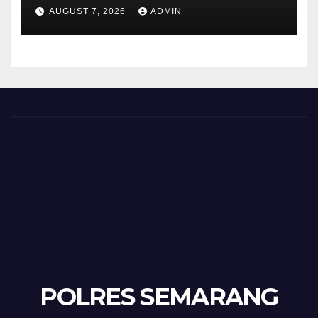
Polisi Pastikan Tidak Ada
AUGUST 7, 2026
ADMIN
Tanda Kekerasan
POLRES SEMARANG