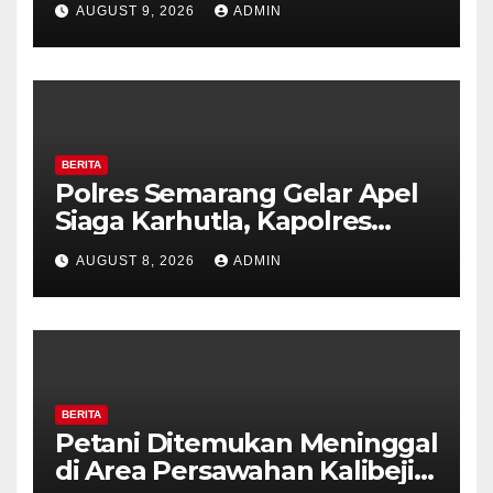
AUGUST 9, 2026
ADMIN
Ambarawa.
BERITA
Polres Semarang Gelar Apel
Siaga Karhutla, Kapolres
Tekankan Sinergi dan
AUGUST 8, 2026
ADMIN
Kesiapsiagaan Hadapi Musim
Kemarau.
BERITA
Petani Ditemukan Meninggal
di Area Persawahan Kalibeji,