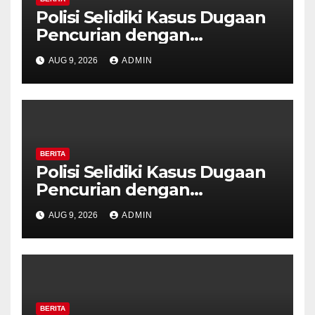
Polisi Selidiki Kasus Dugaan
Pencurian dengan
Kekerasan di Counter HP
AUG 9, 2026
ADMIN
Royal Phone Ambarawa.
BERITA
Polisi Selidiki Kasus Dugaan
Pencurian dengan
Kekerasan di Counter HP
AUG 9, 2026
ADMIN
Royal Phone Ambarawa.
BERITA