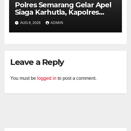
Polres Semarang Gelar Apel
Siaga Karhutla, Kapolres
Tekankan Sinergi dan
AUG 8, 2026
ADMIN
Kesiapsiagaan Hadapi Musim
Kemarau.
Leave a Reply
You must be
logged in
to post a comment.