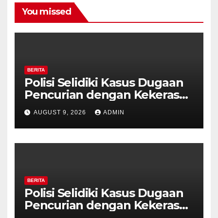
You missed
BERITA
Polisi Selidiki Kasus Dugaan
Pencurian dengan Kekerasan
di Counter HP Royal Phone
AUGUST 9, 2026
ADMIN
Ambarawa.
BERITA
Polisi Selidiki Kasus Dugaan
Pencurian dengan Kekerasan
di Counter HP Royal Phone