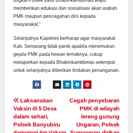
tingkat Polsek yaitu Bhabinkamtibmas wajib
memberikan edukasi dan sosialisasi akan wabah
PMK maupun pencegahan dini kepada
masyarakat.”
Selanjutnya Kapolres berharap agar masyarakat
Kab. Semarang tidak panik apabila menemukan
gejala PMK pada hewan ternaknya, cukup
melaporkan kepada Bhabinkamtibmas setempat
untuk selanjutnya diberikan tindakan penanganan.
Post
Laksanakan
Cegah penyebaran
Vaksin di 5 Desa
PMK di wilayah
navigation
dalam sehari,
lereng gunung
Polsek Banyubiru
Ungaran, Polsek
dampingi tim Vaksin
Sumowono dirikan