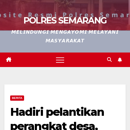
POLRES SEMARANG
𝙈𝙀𝙇𝙄𝙉𝘿𝙐𝙉𝙂𝙄 𝙈𝙀𝙉𝙂𝘼𝙔𝙊𝙈𝙄 𝙈𝙀𝙇𝘼𝙔𝘼𝙉𝙄
𝙈𝘼𝙎𝙔𝘼𝙍𝘼𝙆𝘼𝙏
BERITA
Hadiri pelantikan
perangkat desa,