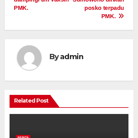
PMK.
posko terpadu
PMK.
By
admin
Related Post
BERITA