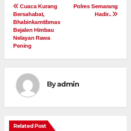
Post
Cuaca Kurang
Polres Semarang
Bersahabat,
Hadir..
navigation
Bhabinkamtibmas
Bejalen Himbau
Nelayan Rawa
Pening
By
admin
Related Post