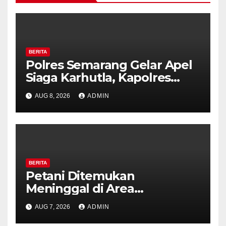
BERITA
Polres Semarang Gelar Apel
Siaga Karhutla, Kapolres
Tekankan Sinergi dan
AUG 8, 2026
ADMIN
Kesiapsiagaan Hadapi Musim
Kemarau.
BERITA
Petani Ditemukan
Meninggal di Area
Persawahan Kalibeji, Polisi
AUG 7, 2026
ADMIN
Pastikan Tidak Ada Tanda