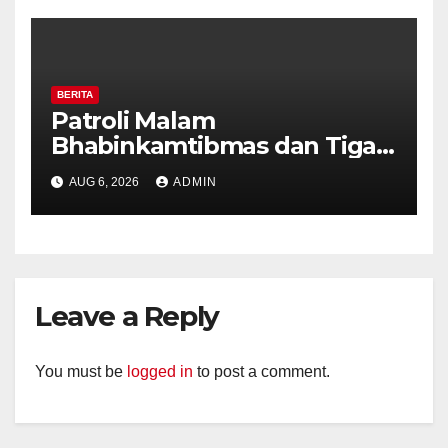
Kekerasan
BERITA
Patroli Malam
Bhabinkamtibmas dan Tiga
Pilar Kelurahan Ungaran
AUG 6, 2026
ADMIN
Perkuat Kamtibmas, Warga
Diajak Aktifkan Ronda
Leave a Reply
You must be
logged in
to post a comment.