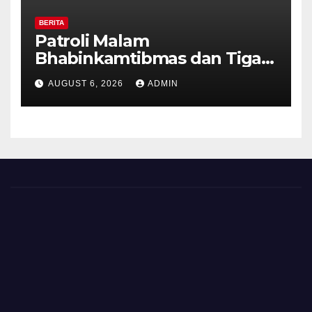
BERITA
Patroli Malam
Bhabinkamtibmas dan Tiga
Pilar Kelurahan Ungaran
AUGUST 6, 2026
ADMIN
Perkuat Kamtibmas, Warga
Diajak Aktifkan Ronda