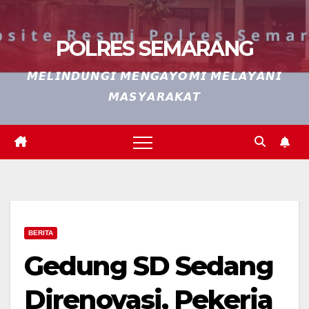
POLRES SEMARANG
𝙈𝙀𝙇𝙄𝙉𝘿𝙐𝙉𝙂𝙄 𝙈𝙀𝙉𝙂𝘼𝙔𝙊𝙈𝙄 𝙈𝙀𝙇𝘼𝙔𝘼𝙉𝙄
𝙈𝘼𝙎𝙔𝘼𝙍𝘼𝙆𝘼𝙏
BERITA
Gedung SD Sedang
Direnovasi, Pekerja