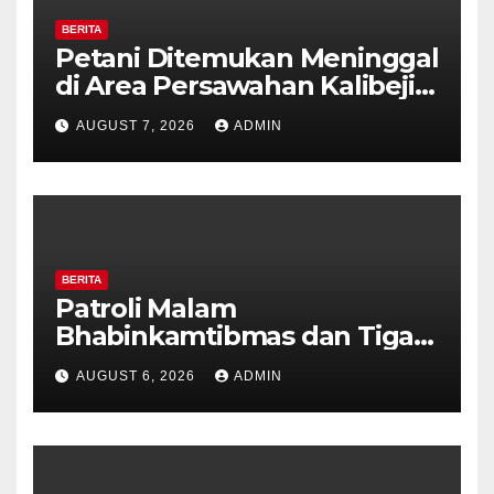
BERITA
Petani Ditemukan Meninggal
di Area Persawahan Kalibeji,
Polisi Pastikan Tidak Ada
AUGUST 7, 2026
ADMIN
Tanda Kekerasan
BERITA
Patroli Malam
Bhabinkamtibmas dan Tiga
Pilar Kelurahan Ungaran
AUGUST 6, 2026
ADMIN
Perkuat Kamtibmas, Warga
Diajak Aktifkan Ronda