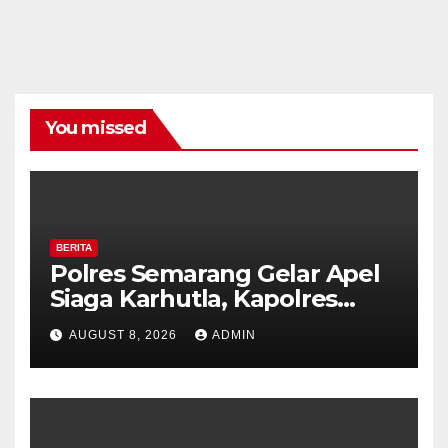
You missed
BERITA
Polres Semarang Gelar Apel
Siaga Karhutla, Kapolres
Tekankan Sinergi dan
AUGUST 8, 2026
ADMIN
Kesiapsiagaan Hadapi Musim
Kemarau.