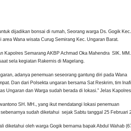
tuk dijadikan bonsai di rumah, Seorang warga Ds. Gogik Kec.
i area Wana wisata Curug Semirang Kec. Ungaran Barat.
arkan Kapolres Semarang AKBP Achmad Oka Mahendra SIK. MM.,
saat sela kegiatan Rakernis di Magelang.
Ungaran, adanya penemuan seseorang gantung diri pada Wana
at. Dan dari Polsekta ungaran bersama Sat Reskrim, tim Inaf
 Ungaran dan Warga sudah berada di lokasi.” Jelas Kapolres
rwantono SH. MH., yang ikut mendatangi lokasi penemuan
sebenarnya sudah diketahui sejak Sabtu tanggal 25 Februari 
kali diketahui oleh warga Gogik bernama bapak Abdul Wahab (6