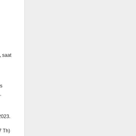
 saat
is
.
2023.
7 Th)