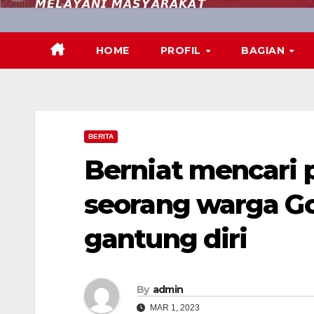
𝙈𝙀𝙇𝘼𝙔𝘼𝙉𝙄 𝙈𝘼𝙎𝙔𝘼𝙍𝘼𝙆𝘼𝙏
HOME
PROFIL
BAGIAN
BERITA
Berniat mencari 
seorang warga G
gantung diri
By
admin
MAR 1, 2023