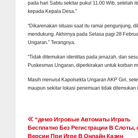
pada hari Sabtu sekitar pukul 11.00 Wib, setelah 
kepada Kepala Desa.”
“Dikarenakan situasi saat itu ramai pengunjung,
mendukung. Akhirnya pada Selasa pagi 28 Februar
Ungaran.” Terangnya.
“Tidak ditemukan identitas pada jenazah, dan sesu
Puskesmas Ungaran, diperkirakan untuk korban me
Masih menurut Kapolsekta Ungaran AKP Giri, sete
maupun sekitar lokasi penemuan tidak ditemukan i
Post
“демо Игровые Автоматы Играть
Бесплатно Без Регистрации В Слоты, 
navigation
Версии При Игре В Онлайн Казин