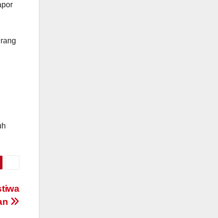
apor
urang
uh
stiwa
ran