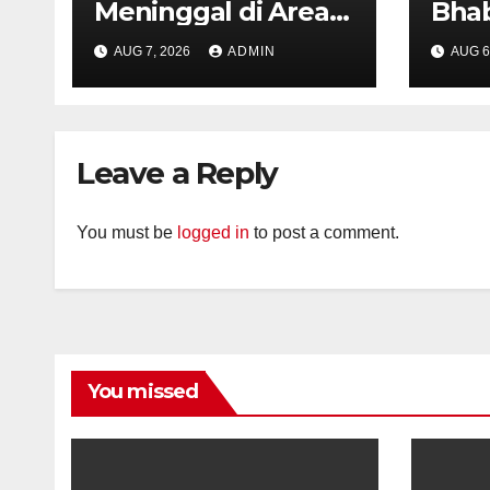
Meninggal di Area
Bha
Persawahan
dan 
AUG 7, 2026
ADMIN
AUG 6
Kalibeji, Polisi
Kelu
Pastikan Tidak Ada
Per
Tanda Kekerasan
Kam
Diaj
Leave a Reply
Ron
You must be
logged in
to post a comment.
You missed