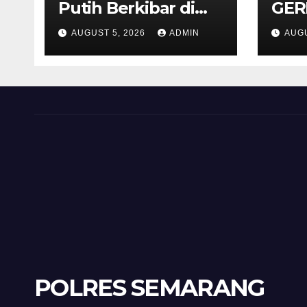
Putih Berkibar di
GER
MIN 3 Semarang,
Bud
AUGUST 5, 2026
ADMIN
AUGU
Bhabinkamtibmas
di 
Desa Timpik Hadiri
Pab
Peringatan HUT ke-
81 Kemerdekaan RI
POLRES SEMARANG