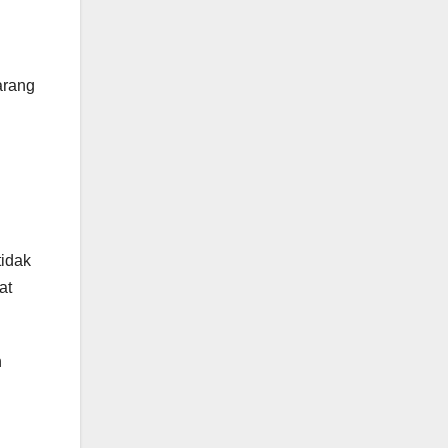
arang
tidak
at
n