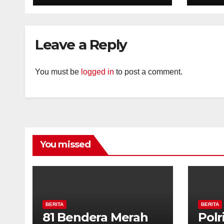
Desa Timpik Hadiri
Pab
Peringatan HUT ke-
81 Kemerdekaan RI
Leave a Reply
You must be
logged in
to post a comment.
You missed
BERITA
BERITA
81 Bendera Merah
Polr