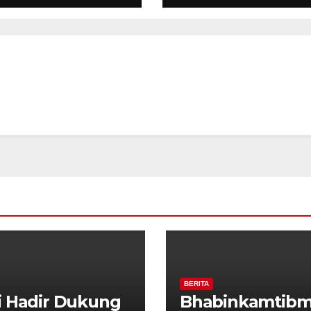
elan
Alun Bung Karn
Suporter Antusi
dan Kondusif
BERITA
i Hadir Dukung
Bhabinkamtibm