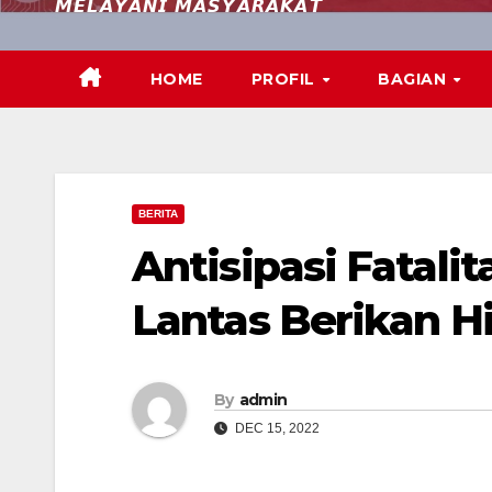
𝙈𝙀𝙇𝘼𝙔𝘼𝙉𝙄 𝙈𝘼𝙎𝙔𝘼𝙍𝘼𝙆𝘼𝙏
HOME
PROFIL
BAGIAN
BERITA
Antisipasi Fatali
Lantas Berikan 
By
admin
DEC 15, 2022