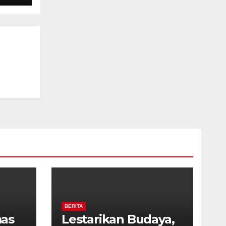
o,
as
BERITA
as
Lestarikan Budaya,