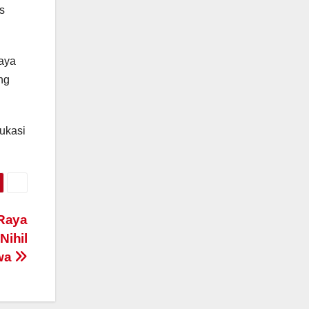
s
Raya
ng
dukasi
 Raya
Nihil
wa