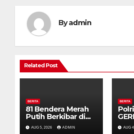
By
admin
Related Post
BERITA
BERITA
81 Bendera Merah
Polr
Putih Berkibar di
GER
MIN 3 Semarang,
Bud
AUG 5, 2026
ADMIN
AUG 4
Bhabinkamtibmas
Seha