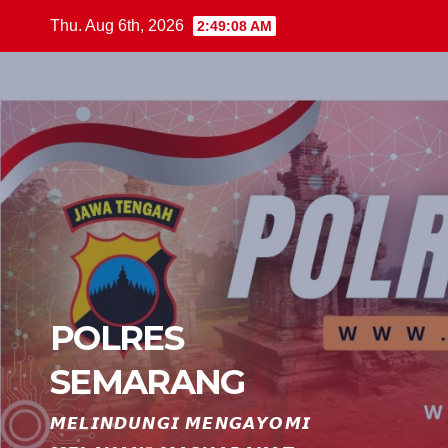
Skip
Thu. Aug 6th, 2026
2:49:08 AM
to
content
POLRES
SEMARANG
𝙈𝙀𝙇𝙄𝙉𝘿𝙐𝙉𝙂𝙄 𝙈𝙀𝙉𝙂𝘼𝙔𝙊𝙈𝙄