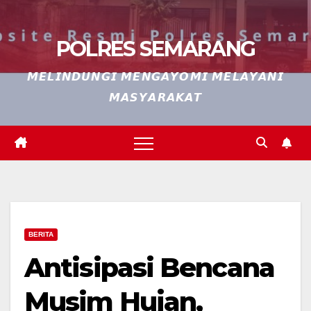
POLRES SEMARANG
𝙈𝙀𝙇𝙄𝙉𝘿𝙐𝙉𝙂𝙄 𝙈𝙀𝙉𝙂𝘼𝙔𝙊𝙈𝙄 𝙈𝙀𝙇𝘼𝙔𝘼𝙉𝙄
𝙈𝘼𝙎𝙔𝘼𝙍𝘼𝙆𝘼𝙏
BERITA
Antisipasi Bencana
Musim Hujan,