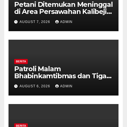
Petani Ditemukan Meninggal
di Area Persawahan Kalibeji,
Polisi Pastikan Tidak Ada
AUGUST 7, 2026
ADMIN
Tanda Kekerasan
BERITA
Patroli Malam
Bhabinkamtibmas dan Tiga
Pilar Kelurahan Ungaran
AUGUST 6, 2026
ADMIN
Perkuat Kamtibmas, Warga
Diajak Aktifkan Ronda
BERITA