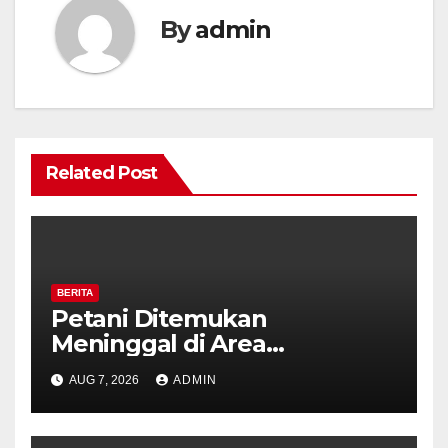
By
admin
Related Post
BERITA
Petani Ditemukan
Meninggal di Area
Persawahan Kalibeji, Polisi
AUG 7, 2026
ADMIN
Pastikan Tidak Ada Tanda
Kekerasan