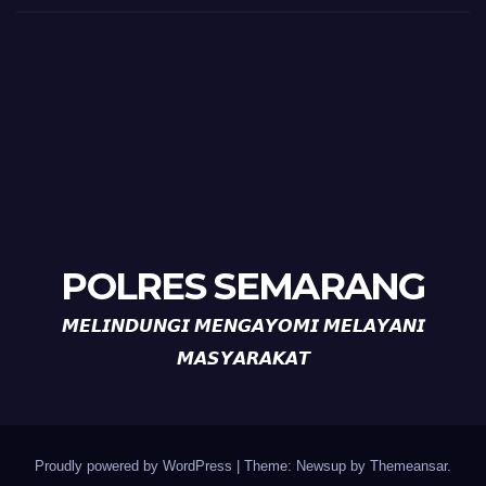
POLRES SEMARANG
𝙈𝙀𝙇𝙄𝙉𝘿𝙐𝙉𝙂𝙄 𝙈𝙀𝙉𝙂𝘼𝙔𝙊𝙈𝙄 𝙈𝙀𝙇𝘼𝙔𝘼𝙉𝙄
𝙈𝘼𝙎𝙔𝘼𝙍𝘼𝙆𝘼𝙏
Proudly powered by WordPress
|
Theme: Newsup by
Themeansar
.