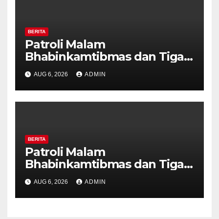
BERITA
Patroli Malam
Bhabinkamtibmas dan Tiga
Pilar Kelurahan Ungaran
AUG 6, 2026
ADMIN
Perkuat Kamtibmas, Warga
Diajak Aktifkan Ronda
BERITA
Patroli Malam
Bhabinkamtibmas dan Tiga
Pilar Kelurahan Ungaran
AUG 6, 2026
ADMIN
Perkuat Kamtibmas, Warga
Diajak Aktifkan Ronda