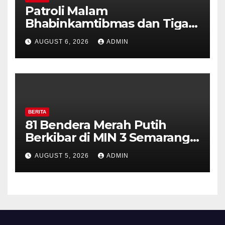
Patroli Malam
Bhabinkamtibmas dan Tiga
Pilar Kelurahan Ungaran
AUGUST 6, 2026
ADMIN
Perkuat Kamtibmas, Warga
Diajak Aktifkan Ronda
BERITA
81 Bendera Merah Putih
Berkibar di MIN 3 Semarang,
Bhabinkamtibmas Desa
AUGUST 5, 2026
ADMIN
Timpik Hadiri Peringatan
HUT ke-81 Kemerdekaan RI