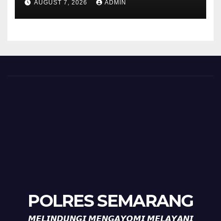
AUGUST 7, 2026
ADMIN
Tanda Kekerasan
POLRES SEMARANG
𝙈𝙀𝙇𝙄𝙉𝘿𝙐𝙉𝙂𝙄 𝙈𝙀𝙉𝙂𝘼𝙔𝙊𝙈𝙄 𝙈𝙀𝙇𝘼𝙔𝘼𝙉𝙄