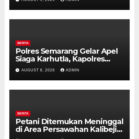
Ambarawa.
BERITA
Polres Semarang Gelar Apel
Siaga Karhutla, Kapolres
Tekankan Sinergi dan
AUGUST 8, 2026
ADMIN
Kesiapsiagaan Hadapi Musim
Kemarau.
BERITA
Petani Ditemukan Meninggal
di Area Persawahan Kalibeji,
Polisi Pastikan Tidak Ada