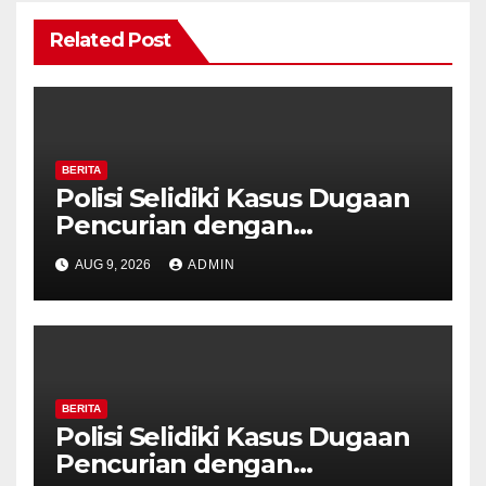
Related Post
BERITA
Polisi Selidiki Kasus Dugaan
Pencurian dengan
Kekerasan di Counter HP
AUG 9, 2026
ADMIN
Royal Phone Ambarawa.
BERITA
Polisi Selidiki Kasus Dugaan
Pencurian dengan