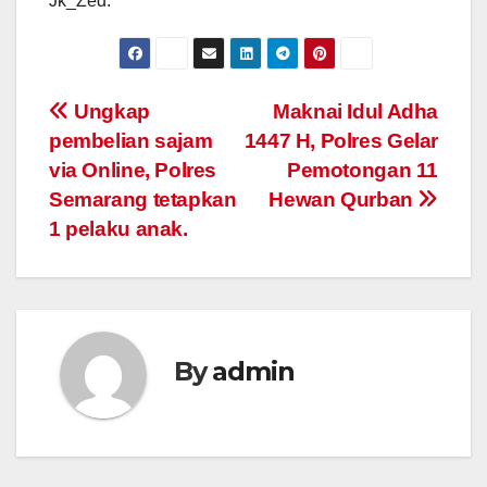
Jk_Zed.
Post
Ungkap
Maknai Idul Adha
pembelian sajam
1447 H, Polres Gelar
navigation
via Online, Polres
Pemotongan 11
Semarang tetapkan
Hewan Qurban
1 pelaku anak.
By
admin