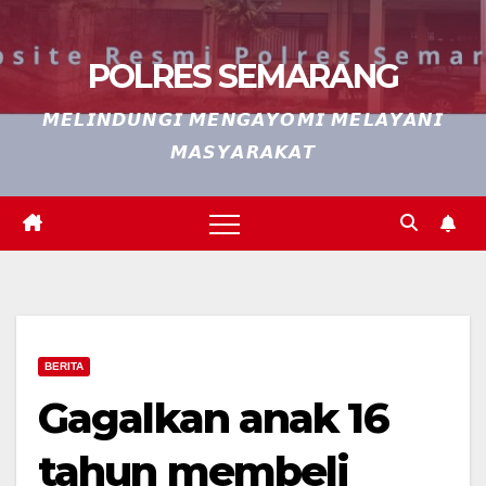
POLRES SEMARANG
𝙈𝙀𝙇𝙄𝙉𝘿𝙐𝙉𝙂𝙄 𝙈𝙀𝙉𝙂𝘼𝙔𝙊𝙈𝙄 𝙈𝙀𝙇𝘼𝙔𝘼𝙉𝙄
𝙈𝘼𝙎𝙔𝘼𝙍𝘼𝙆𝘼𝙏
BERITA
Gagalkan anak 16
tahun membeli