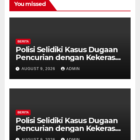
You missed
BERITA
Polisi Selidiki Kasus Dugaan
Pencurian dengan Kekerasan
di Counter HP Royal Phone
AUGUST 9, 2026
ADMIN
Ambarawa.
BERITA
Polisi Selidiki Kasus Dugaan
Pencurian dengan Kekerasan
di Counter HP Royal Phone
AUGUST 9, 2026
ADMIN