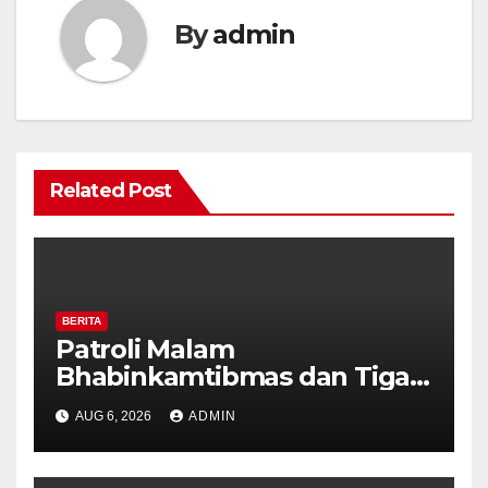
By
admin
Related Post
BERITA
Patroli Malam
Bhabinkamtibmas dan Tiga
Pilar Kelurahan Ungaran
AUG 6, 2026
ADMIN
Perkuat Kamtibmas, Warga
Diajak Aktifkan Ronda