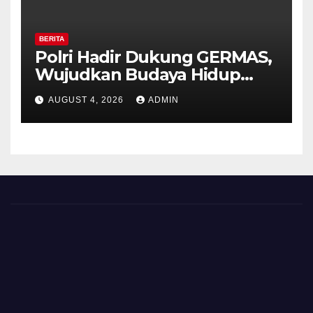
BERITA
Polri Hadir Dukung GERMAS,
Wujudkan Budaya Hidup
Sehat di Kecamatan Pabelan
AUGUST 4, 2026
ADMIN