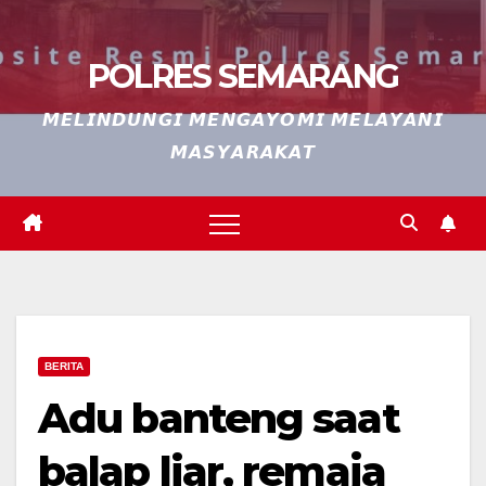
POLRES SEMARANG
𝙈𝙀𝙇𝙄𝙉𝘿𝙐𝙉𝙂𝙄 𝙈𝙀𝙉𝙂𝘼𝙔𝙊𝙈𝙄 𝙈𝙀𝙇𝘼𝙔𝘼𝙉𝙄
𝙈𝘼𝙎𝙔𝘼𝙍𝘼𝙆𝘼𝙏
BERITA
Adu banteng saat
balap liar, remaja