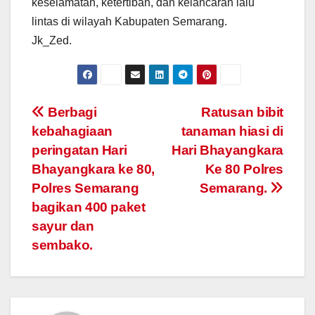
keselamatan, ketertiban, dan kelancaran lalu
lintas di wilayah Kabupaten Semarang.
Jk_Zed.
Post
Berbagi
Ratusan bibit
kebahagiaan
tanaman hiasi di
navigation
peringatan Hari
Hari Bhayangkara
Bhayangkara ke 80,
Ke 80 Polres
Polres Semarang
Semarang.
bagikan 400 paket
sayur dan
sembako.