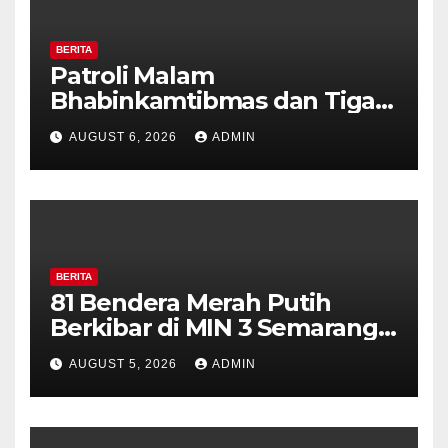
BERITA
Patroli Malam
Bhabinkamtibmas dan Tiga
Pilar Kelurahan Ungaran
AUGUST 6, 2026
ADMIN
Perkuat Kamtibmas, Warga
Diajak Aktifkan Ronda
BERITA
81 Bendera Merah Putih
Berkibar di MIN 3 Semarang,
Bhabinkamtibmas Desa
AUGUST 5, 2026
ADMIN
Timpik Hadiri Peringatan
HUT ke-81 Kemerdekaan RI