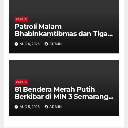
BERITA
Patroli Malam
Bhabinkamtibmas dan Tiga
Pilar Kelurahan Ungaran
AUG 6, 2026
ADMIN
Perkuat Kamtibmas, Warga
Diajak Aktifkan Ronda
BERITA
81 Bendera Merah Putih
Berkibar di MIN 3 Semarang,
Bhabinkamtibmas Desa
AUG 5, 2026
ADMIN
Timpik Hadiri Peringatan
HUT ke-81 Kemerdekaan RI